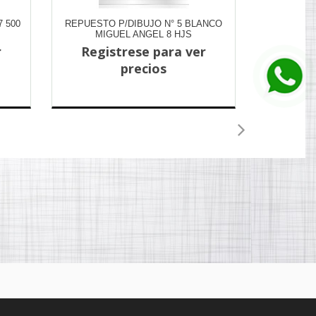
7 500
REPUESTO P/DIBUJO N° 5 BLANCO
FOLIO L
MIGUEL ANGEL 8 HJS
r
Registrese para ver
Regi
precios