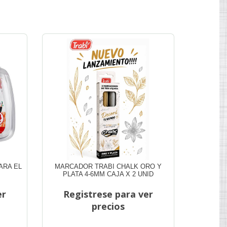
ARA EL
MARCADOR TRABI CHALK ORO Y
LIBRETA 
PLATA 4-6MM CAJA X 2 UNID
ST1
er
Registrese para ver
Reg
precios