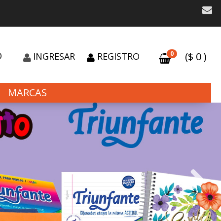
0
O
($
0
)
INGRESAR
REGISTRO
MARCAS