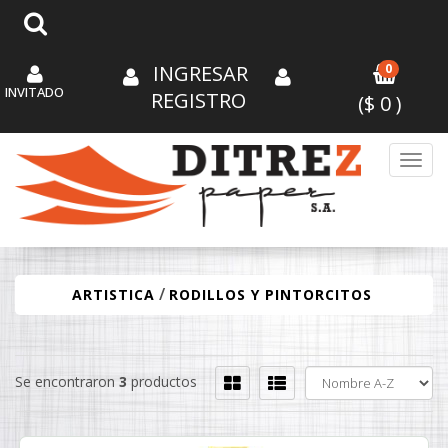
INGRESAR
0
INVITADO
REGISTRO
($
0
)
Toggl
/
ARTISTICA
RODILLOS Y PINTORCITOS
Se encontraron
3
productos