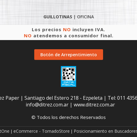
GUILLOTINAS
|
OFICINA
Los precios
NO
incluyen IVA.
NO
atendemos a consumidor final.
Botón de Arrepentimiento
ez Paper | Santiago del Estero 218 - Ezpeleta | Tel:
011 435
info@ditrez.com.ar
|
www.ditrez.com.ar
© Todos los derechos Reservados
etOne
eCommerce - TornadoStore
Posicionamiento en Buscadores
|
|