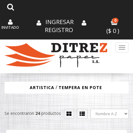
INGRESAR
0
INVITADO
REGISTRO
($
0
)
Toggl
/
ARTISTICA
TEMPERA EN POTE
Se encontraron
24
productos