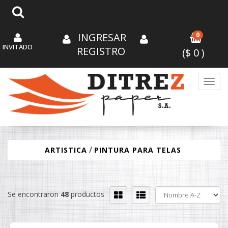
INGRESAR
0
INVITADO
REGISTRO
($
0
)
Toggl
/
ARTISTICA
PINTURA PARA TELAS
Se encontraron
48
productos