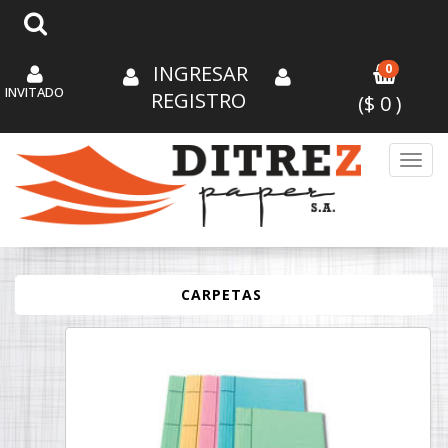
INGRESAR
0
INVITADO
REGISTRO
($
0
)
Toggl
CARPETAS