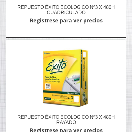
REPUESTO ÉXITO ECOLOGICO Nº3 X 480H
CUADRICULADO
Registrese para ver precios
REPUESTO ÉXITO ECOLOGICO Nº3 X 480H
RAYADO
Registrese para ver precios