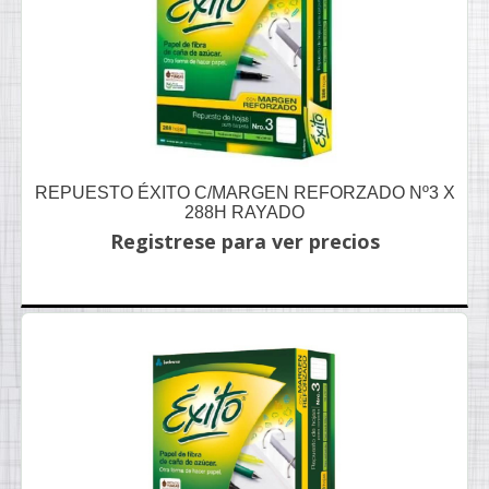
REPUESTO ÉXITO C/MARGEN REFORZADO Nº3 X
288H RAYADO
Registrese para ver precios