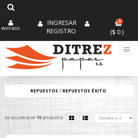
INGRESAR
0
INVITADO
REGISTRO
($
0
)
Toggl
/
REPUESTOS
REPUESTOS ÉXITO
Se encontraron
15
productos