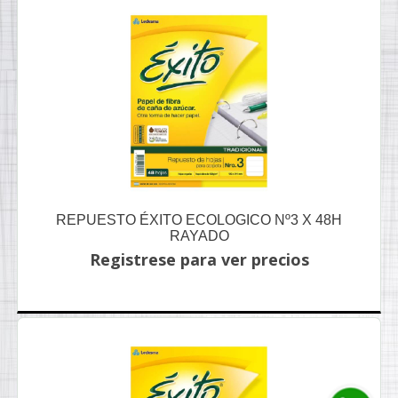
REPUESTO ÉXITO ECOLOGICO Nº3 X 48H
RAYADO
Registrese para ver precios