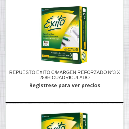
REPUESTO ÉXITO C/MARGEN REFORZADO Nº3 X
288H CUADRICULADO
Registrese para ver precios