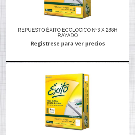
REPUESTO ÉXITO ECOLOGICO Nº3 X 288H
RAYADO
Registrese para ver precios