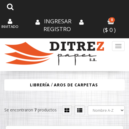
INGRESAR
0
INVITADO
REGISTRO
($
0
)
Toggl
/
LIBRERÍA
AROS DE CARPETAS
Se encontraron
7
productos