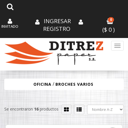
INGRESAR
0
INVITADO
REGISTRO
($
0
)
Toggl
/
OFICINA
BROCHES VARIOS
Se encontraron
16
productos