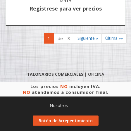
M515
Registrese para ver precios
1
de 3
Siguiente »
Última »»
TALONARIOS COMERCIALES
|
OFICINA
Los precios
NO
incluyen IVA.
NO
atendemos a consumidor final.
Nosotros
Botón de Arrepentimiento