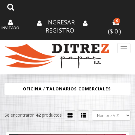
INGRESAR
0
INVITADO
REGISTRO
($
0
)
Toggl
/
OFICINA
TALONARIOS COMERCIALES
Se encontraron
42
productos