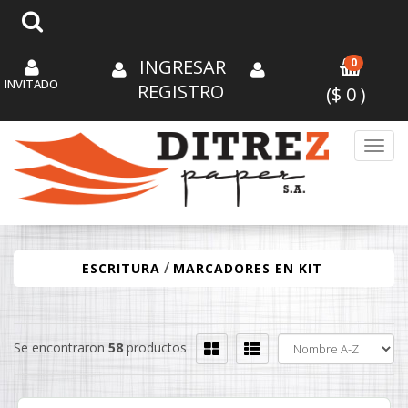
INGRESAR
0
INVITADO
REGISTRO
($
0
)
Toggl
/
ESCRITURA
MARCADORES EN KIT
Se encontraron
58
productos