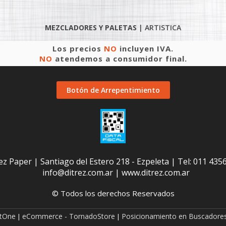
MEZCLADORES Y PALETAS
|
ARTISTICA
Los precios
NO
incluyen IVA.
NO
atendemos a consumidor final.
Botón de Arrepentimiento
ez Paper | Santiago del Estero 218 - Ezpeleta | Tel:
011 435
info@ditrez.com.ar
|
www.ditrez.com.ar
© Todos los derechos Reservados
etOne
eCommerce - TornadoStore
Posicionamiento en Buscadores
|
|