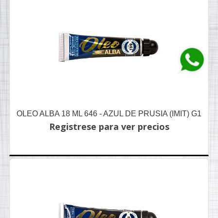
OLEO ALBA 18 ML 646 - AZUL DE PRUSIA (IMIT) G1
Registrese para ver precios