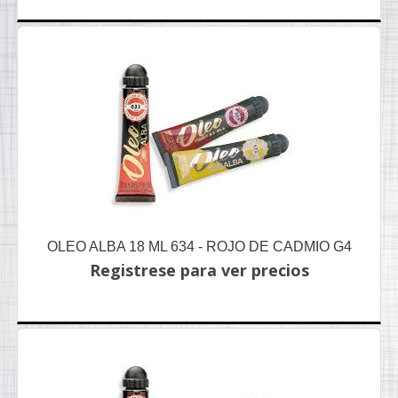
OLEO ALBA 18 ML 634 - ROJO DE CADMIO G4
Registrese para ver precios