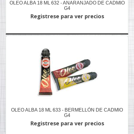
OLEO ALBA 18 ML 632 - ANARANJADO DE CADMIO
G4
Registrese para ver precios
OLEO ALBA 18 ML 633 - BERMELLÓN DE CADMIO
G4
Registrese para ver precios