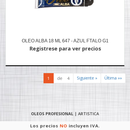
OLEO ALBA 18 ML 647 - AZUL FTALO G1
Registrese para ver precios
1
de 4
Siguiente »
Última »»
OLEOS PROFESIONAL
|
ARTISTICA
Los precios
NO
incluyen IVA.