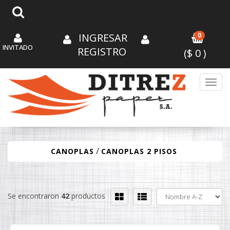
INGRESAR
0
INVITADO
REGISTRO
($
0
)
Toggl
/
CANOPLAS
CANOPLAS 2 PISOS
Se encontraron
42
productos