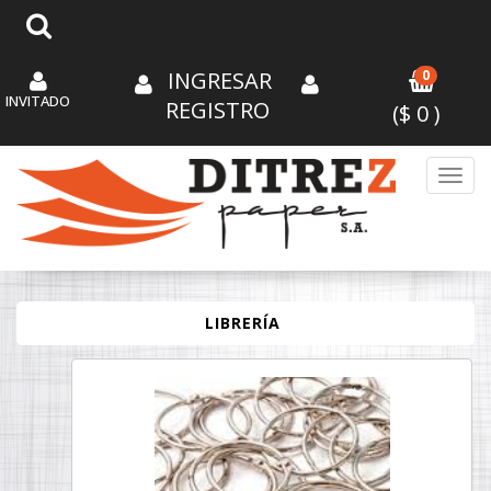
INGRESAR
0
INVITADO
REGISTRO
($
0
)
Toggl
LIBRERÍA