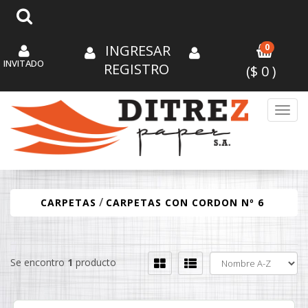
INGRESAR
0
INVITADO
REGISTRO
($
0
)
Toggl
/
CARPETAS
CARPETAS CON CORDON Nº 6
Se encontro
1
producto