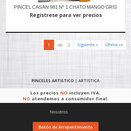
PINCEL CASAN 981 Nº 1 CHATO MANGO GRIS
Registrese para ver precios
1
de 2
Siguiente »
Última »»
PINCELES ARTISTICO
|
ARTISTICA
Los precios
NO
incluyen IVA.
NO
atendemos a consumidor final.
Nosotros
Botón de Arrepentimiento