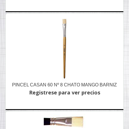
PINCEL CASAN 60 Nº 8 CHATO MANGO BARNIZ
Registrese para ver precios