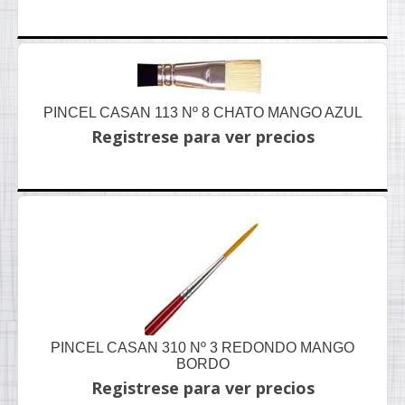
PINCEL CASAN 113 Nº 8 CHATO MANGO AZUL
Registrese para ver precios
PINCEL CASAN 310 Nº 3 REDONDO MANGO
BORDO
Registrese para ver precios