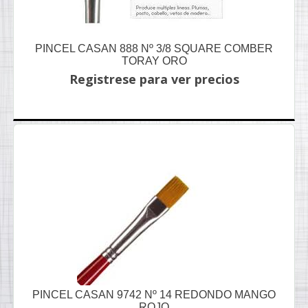
PINCEL CASAN 888 Nº 3/8 SQUARE COMBER
TORAY ORO
Registrese para ver precios
PINCEL CASAN 9742 Nº 14 REDONDO MANGO
ROJO