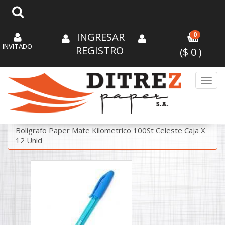
INGRESAR
0
INVITADO
REGISTRO
($
0
)
Toggl
/
/
ESCRITURA
BOLIGRAFOS CON CAPUCHON
Boligrafo Paper Mate Kilometrico 100St Celeste Caja X
12 Unid