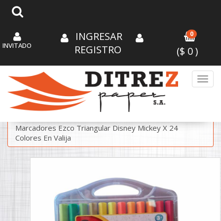
INGRESAR
0
INVITADO
REGISTRO
($
0
)
Toggl
/
/
ESCRITURA
MARCADORES EN KIT
Marcadores Ezco Triangular Disney Mickey X 24
Colores En Valija