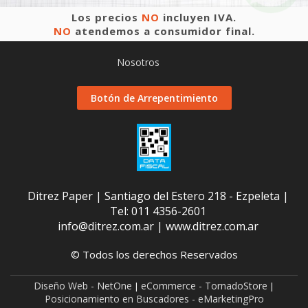
Los precios
NO
incluyen IVA.
NO
atendemos a consumidor final.
Nosotros
Botón de Arrepentimiento
Ditrez Paper | Santiago del Estero 218 - Ezpeleta |
Tel:
011 4356-2601
info@ditrez.com.ar
|
www.ditrez.com.ar
© Todos los derechos Reservados
Diseño Web - NetOne
eCommerce - TornadoStore
|
|
Posicionamiento en Buscadores - eMarketingPro