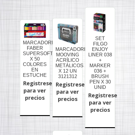
SET
MARCADORES
FILGO
FABER
MARCADORES
ENJOY
SUPERSOFT
MOOVING
LINER 038
X 50
ACRÍLICO
+
COLORES
METÁLICOS
MARKER
EN
X 12 UN
036 +
ESTUCHE
3121312
BRUSH
PEN X 30
Registrese
Registrese
UNID
para ver
para ver
Registrese
precios
precios
para ver
precios