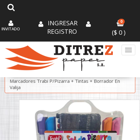
INGRESAR
0
INVITADO
REGISTRO
($
0
)
Toggl
/
/
ESCRITURA
MARCADORES EN KIT
Marcadores Trabi P/Pizarra + Tintas + Borrador En
Valija