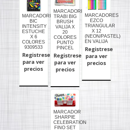
MARCADORES
MARCADORES
MARCADORES
TRABI BIG
EZCO
BIC
BRUSH
TRIANGULAR
INTENSITY
VALIJA X
X 12
ESTUCHE
20
(NEON/PASTEL)
X 6
COLORES
EN VALIJA
COLORES
PUNTO
9309533
PINCEL
Registrese
Registrese
Registrese
para ver
para ver
para ver
precios
precios
precios
MARCADOR
SHARPIE
CELEBRATION
FINO SET