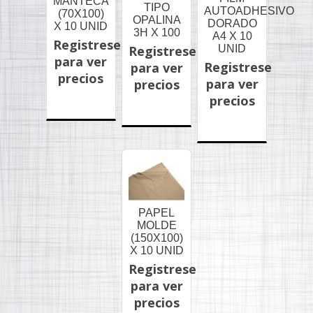
MANTECA
TIPO
AUTOADHESIVO
(70X100)
OPALINA
DORADO
X 10 UNID
3H X 100
A4 X 10
Registrese
UNID
Registrese
para ver
Registrese
para ver
precios
para ver
precios
precios
PAPEL
MOLDE
(150X100)
X 10 UNID
Registrese
para ver
precios