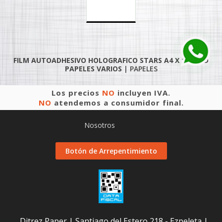
FILM AUTOADHESIVO HOLOGRAFICO STARS A4 X 10 UNID
PAPELES VARIOS
|
PAPELES
Los precios
NO
incluyen IVA.
NO
atendemos a consumidor final.
Nosotros
Botón de Arrepentimiento
Ditrez Paper | Santiago del Estero 218 - Ezpeleta |