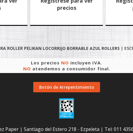
ara ver
Registrese para ver
Regist
s
precios
ERA ROLLER PELIKAN LOCORRIJO BORRABLE AZUL
ROLLERS
|
ESC
Los precios
NO
incluyen IVA.
NO
atendemos a consumidor final.
Botón de Arrepentimiento
ez Paper | Santiago del Estero 218 - Ezpeleta | Tel:
011 435