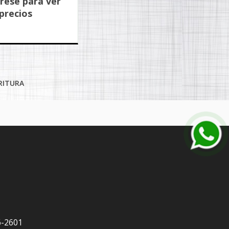
rese para ver
precios
RITURA
6-2601