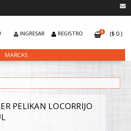
0
O
($
0
)
INGRESAR
REGISTRO
MARCAS
LER PELIKAN LOCORRIJO
UL