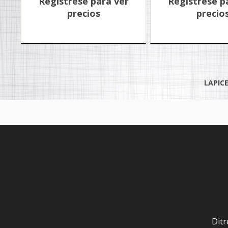
Registrese para ver
Registrese p
precios
precio
LAPIC
Ditr